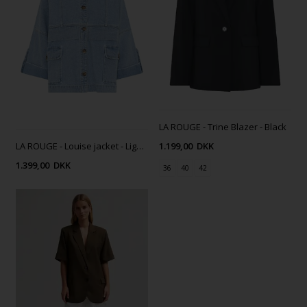
LA ROUGE - Trine Blazer - Black
LA ROUGE - Louise jacket - Light denim
1.199,00
DKK
1.399,00
DKK
36
40
42