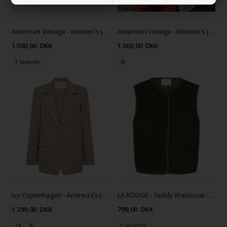
American Vintage - Women's jacket Hoktown - SLOE MELANGE
American Vintage - Women's jacket Yopday - GREY SALT AND PEPPER
1.500,00
DKK
1.500,00
DKK
3 varianter
M
Ivy Copenhagen - Andrea Essential Blazer - Beige
LA ROUGE - Teddy Waistcoat - Forest green
1.299,00
DKK
799,00
DKK
34
36
5 varianter