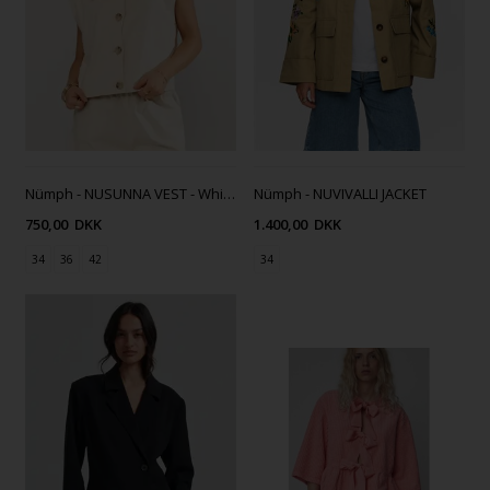
Nümph - NUSUNNA VEST - Whitecap Gray
Nümph - NUVIVALLI JACKET
750,00
DKK
1.400,00
DKK
34
36
42
34