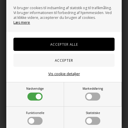
Vi bruger cookies til indsamling af statistik og til trafikmåling.
Vi bruger informationen til forbedring af hjemmesiden. Ved
at klikke videre, accepterer du brugen af cookies.
American Vintage - Gloves Hoktown
American Vintage - Women's blazer Yroway
Læs mere
575,00
DKK
1.650,00
DKK
2 varianter
S
M
L
Vis cookie detaljer
Nødvendige
Markedsføring
Funktionelle
Statistiske