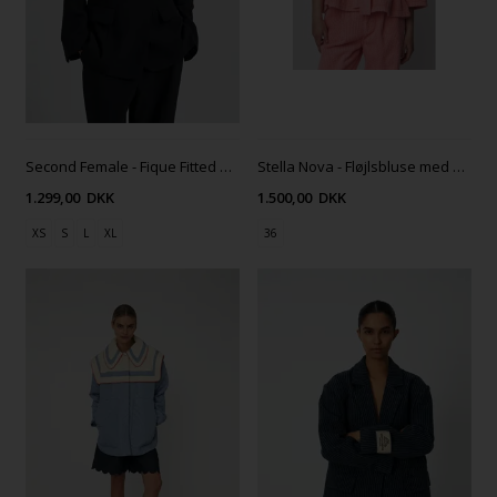
Second Female - Fique Fitted Blazer - Sort
Stella Nova - Fløjlsbluse med sløjfe
1.299,00
DKK
1.500,00
DKK
XS
S
L
XL
36