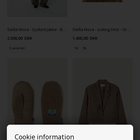
Stella Nova - Quilted Jakke - Brown
Stella Nova - suiting Vest - Grey Melange
2.300,00
DKK
1.400,00
DKK
3 varianter
34
38
Cookie information