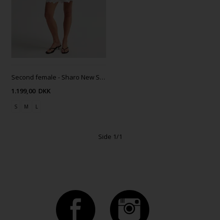
Second female - Sharo New SS Blazer - Canteen
1.199,00
DKK
S
M
L
Side 1/1