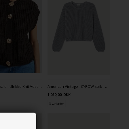
Second Female - Ulrikke Knit Vest - Chocolate torte
American Vintage - CYROW strik - OTARIE CHINE
K
1.050,00
DKK
3 varianter