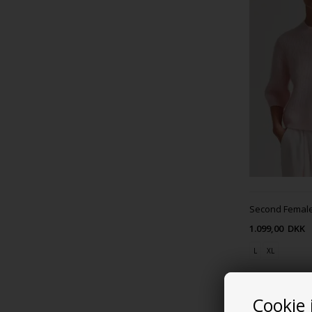
1.099,00
DKK
L
XL
Cookie 