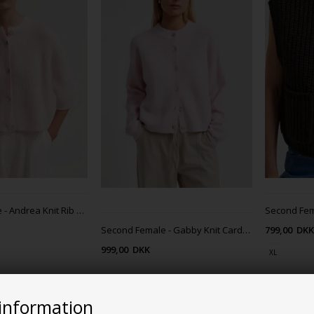
Second Female - Andrea Knit Rib Cardigan
Second Female - Gabby Knit Cardigan
799,00
DK
999,00
DKK
XL
information