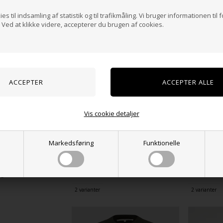
es til indsamling af statistik og til trafikmåling. Vi bruger informationen til 
Ved at klikke videre, accepterer du brugen af cookies.
Vis cookie detaljer
Markedsføring
Funktionelle
American Vintage - Women's cardigan East - Navy melange
American Vintage - Women's cardigan East - FLUORESCENT SUNRISE
1.350,00
DKK
1.500,00
D
2 varianter
2 varianter