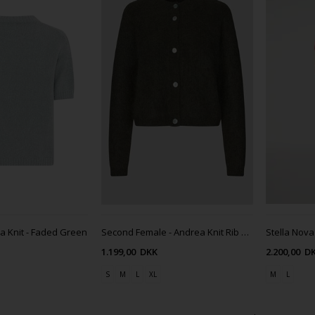
a Knit - Faded Green
Second Female - Andrea Knit Rib LS Cardigan - Black olive
1.199,00
DKK
2.200,00
D
S
M
L
XL
M
L