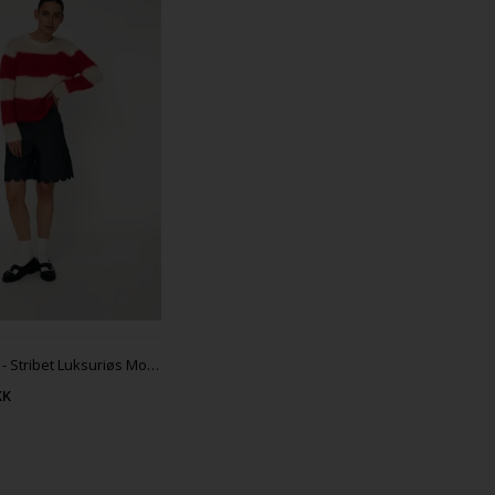
Stella Nova - Stribet Luksuriøs Mohair Sweater - Ivory
KK