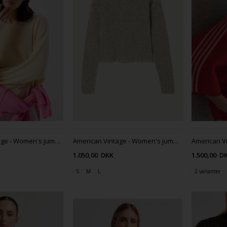
American Vintage - Women's jumper Liucity - Lemonade
American Vintage - Women's jumper Twily
1.050,00
DKK
1.500,00
D
S
M
L
2 varianter