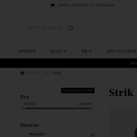
HURTIG LEVERING, 1-2 HVERDAGE
NYHEDER
BOLIG
TØJ
SKO OG STØVLE
WEB
FORSIDE
»
TØJ
»
STRIK
Strik
NULSTIL ALLE FILTRE
Pris
799
DKK
2,200
DKK
Diverse
Nyheder
(0)