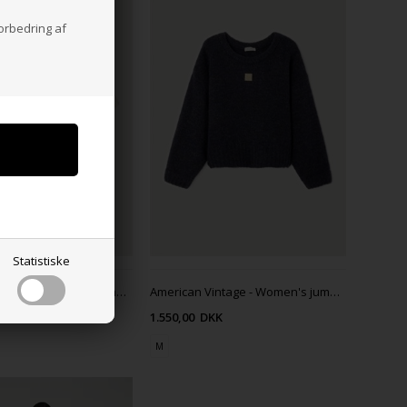
forbedring af
Statistiske
American Vintage - Women's jumper Cyanbay - Pearl
American Vintage - Women's jumper East - NAVY MOULINE
KK
1.550,00
DKK
M