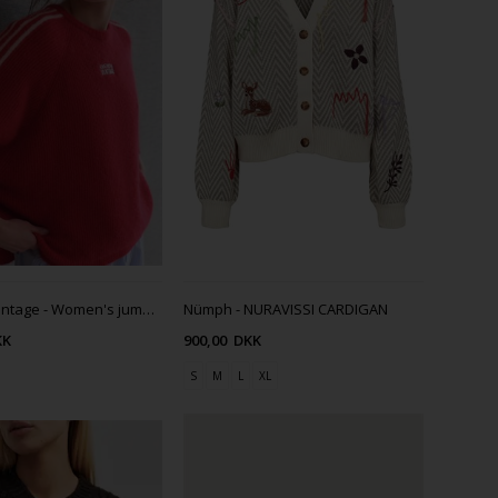
American Vintage - Women's jumper Vitow - CHINA CARMINE
Nümph - NURAVISSI CARDIGAN
KK
900,00
DKK
S
M
L
XL