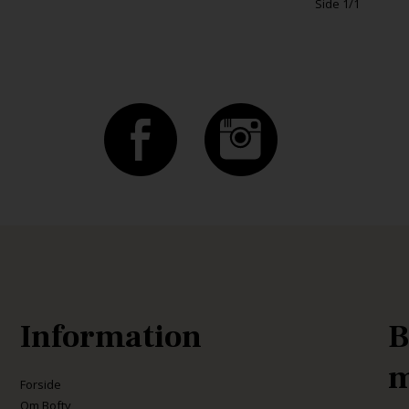
Side 1/1
Information
B
m
Forside
Om Bofty