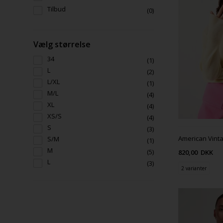
Tilbud
(0)
Vælg størrelse
34
(1)
L
(2)
L/XL
(1)
M/L
(4)
XL
(4)
XS/S
(4)
S
(3)
S/M
(1)
M
(5)
820,00
DKK
L
(3)
2 varianter