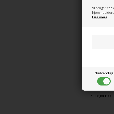
Vi bruger cooki
hjemmesiden. 
Læs mere
Nødvendige
1.550,00
DKK